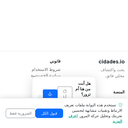
cidades.io
قانوني
شروط الاستخدام
بحث واكتشاف
سياسة الخصوصية
محلي فائق.
شروط الشركات
هل أنت
من هنا أم
المنصة
المسؤول
تزور؟
أنا
أنا
تسجيل شركة
Serverplace Serviços de
نحن نكيف ما
من
تستخدم هذه البوابة ملفات تعريف
أزور
الخطط
نعرضه
Internet
هنا
الارتباط وتقنيات مشابهة لتحسين
ليناسب
اتصل بنا
CNPJ 04.114.466/0001-79
قبول الكل
الضرورية فقط
تجربتك وتحليل حركة المرور.
اعرف
وضعك.
منطقة الشركة
© 2026
المزيد