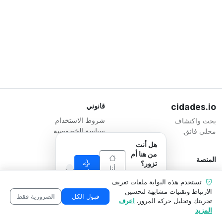
cidades.io
قانوني
شروط الاستخدام
بحث واكتشاف
سياسة الخصوصية
محلي فائق.
شروط الشركات
هل أنت
من هنا أم
المنصة
المسؤول
تزور؟
أنا
أنا
تسجيل شركة
Serverplace Serviços de
نحن نكيف ما
من
تستخدم هذه البوابة ملفات تعريف
أزور
الخطط
نعرضه
Internet
هنا
الارتباط وتقنيات مشابهة لتحسين
ليناسب
اتصل بنا
CNPJ 04.114.466/0001-79
قبول الكل
الضرورية فقط
تجربتك وتحليل حركة المرور.
اعرف
وضعك.
منطقة الشركة
© 2026
المزيد