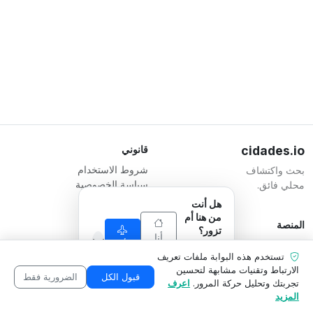
cidades.io
قانوني
شروط الاستخدام
بحث واكتشاف
سياسة الخصوصية
محلي فائق.
شروط الشركات
هل أنت
من هنا أم
المنصة
المسؤول
تزور؟
أنا
أنا
تسجيل شركة
Serverplace Serviços de
نحن نكيف ما
من
تستخدم هذه البوابة ملفات تعريف
أزور
الخطط
نعرضه
Internet
هنا
الارتباط وتقنيات مشابهة لتحسين
ليناسب
اتصل بنا
CNPJ 04.114.466/0001-79
قبول الكل
الضرورية فقط
تجربتك وتحليل حركة المرور.
اعرف
وضعك.
منطقة الشركة
© 2026
المزيد