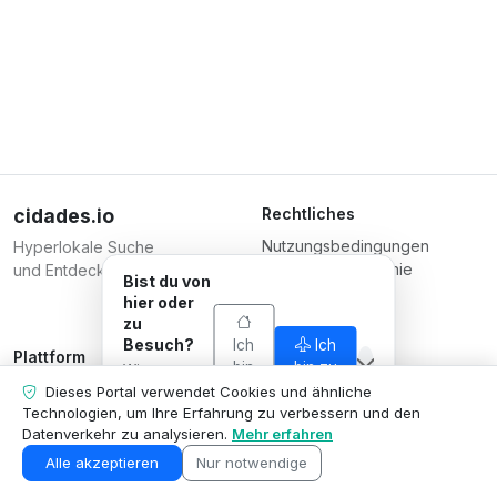
cidades.io
Rechtliches
Nutzungsbedingungen
Hyperlokale Suche
Datenschutzrichtlinie
und Entdeckung.
Bist du von
Bedingungen für
hier oder
Unternehmen
zu
Besuch?
Ich
Ich
Plattform
Verantwortlich
bin
bin zu
Wir passen
Unternehmen registrieren
Serverplace Serviços de
von
Besuch
an, was wir
Dieses Portal verwendet Cookies und ähnliche
hier
Pläne
dir zeigen, an
Internet
Technologien, um Ihre Erfahrung zu verbessern und den
deine
Datenverkehr zu analysieren.
Mehr erfahren
Kontaktieren Sie uns
CNPJ 04.114.466/0001-79
Situation an.
Unternehmensbereich
© 2026
Alle akzeptieren
Nur notwendige