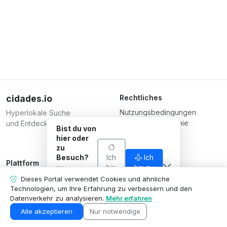
cidades.io
Rechtliches
Nutzungsbedingungen
Hyperlokale Suche
Datenschutzrichtlinie
und Entdeckung.
Bist du von
Bedingungen für
hier oder
Unternehmen
zu
Besuch?
Ich
Ich
Plattform
Verantwortlich
bin
bin zu
Wir passen
Unternehmen registrieren
Serverplace Serviços de
von
Besuch
an, was wir
Dieses Portal verwendet Cookies und ähnliche
hier
Pläne
dir zeigen, an
Internet
Technologien, um Ihre Erfahrung zu verbessern und den
deine
Datenverkehr zu analysieren.
Mehr erfahren
Kontaktieren Sie uns
CNPJ 04.114.466/0001-79
Situation an.
Unternehmensbereich
© 2026
Alle akzeptieren
Nur notwendige