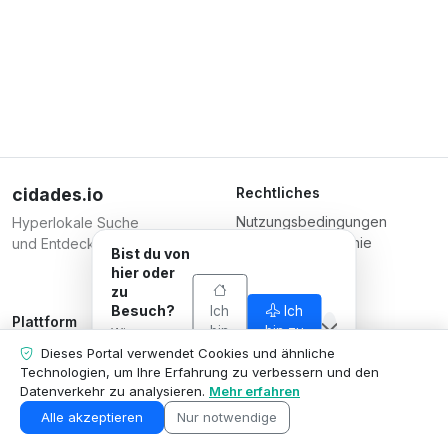
cidades.io
Rechtliches
Nutzungsbedingungen
Hyperlokale Suche
Datenschutzrichtlinie
und Entdeckung.
Bist du von
Bedingungen für
hier oder
Unternehmen
zu
Besuch?
Ich
Ich
Plattform
Verantwortlich
bin
bin zu
Wir passen
Unternehmen registrieren
Serverplace Serviços de
von
Besuch
an, was wir
Dieses Portal verwendet Cookies und ähnliche
hier
Pläne
dir zeigen, an
Internet
Technologien, um Ihre Erfahrung zu verbessern und den
deine
Datenverkehr zu analysieren.
Mehr erfahren
Kontaktieren Sie uns
CNPJ 04.114.466/0001-79
Situation an.
Unternehmensbereich
© 2026
Alle akzeptieren
Nur notwendige