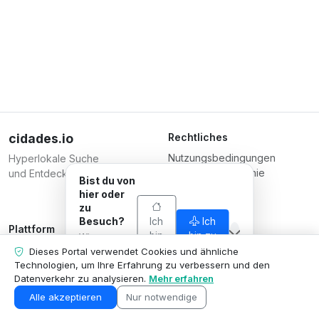
cidades.io
Rechtliches
Nutzungsbedingungen
Hyperlokale Suche
Datenschutzrichtlinie
und Entdeckung.
Bist du von
Bedingungen für
hier oder
Unternehmen
zu
Besuch?
Ich
Ich
Plattform
Verantwortlich
bin
bin zu
Wir passen
Unternehmen registrieren
Serverplace Serviços de
von
Besuch
an, was wir
Dieses Portal verwendet Cookies und ähnliche
hier
Pläne
dir zeigen, an
Internet
Technologien, um Ihre Erfahrung zu verbessern und den
deine
Datenverkehr zu analysieren.
Mehr erfahren
Kontaktieren Sie uns
CNPJ 04.114.466/0001-79
Situation an.
Unternehmensbereich
© 2026
Alle akzeptieren
Nur notwendige