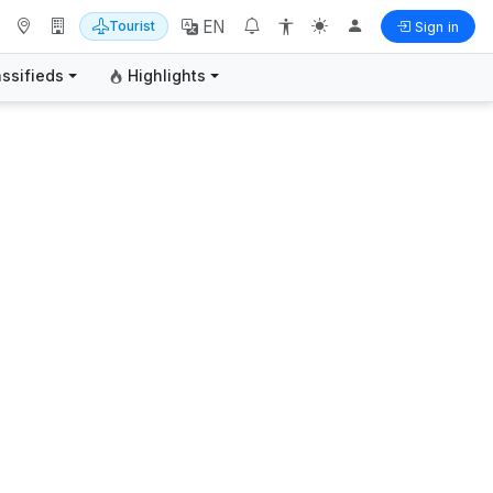
EN
Tourist
Sign in
assifieds
Highlights