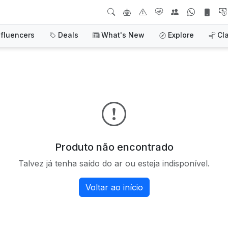
nfluencers
Deals
What's New
Explore
Cl
Produto não encontrado
Talvez já tenha saído do ar ou esteja indisponível.
Voltar ao início