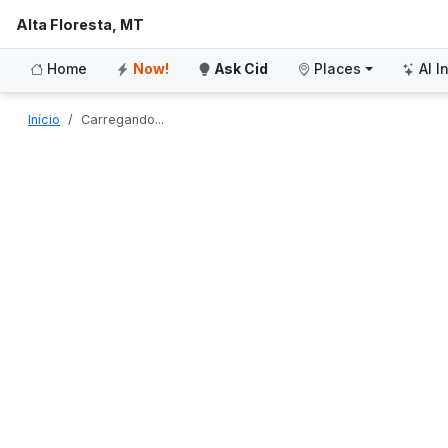
Alta Floresta, MT
Home
Now!
Ask Cid
Places
AI I
Início
Carregando...