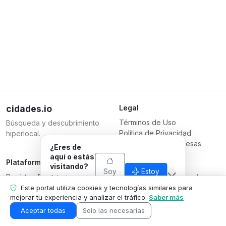
cidades.io
Legal
Términos de Uso
Búsqueda y descubrimiento
Política de Privacidad
hiperlocal.
Términos para Empresas
¿Eres de
aquí o estás
Plataforma
Responsable
visitando?
Soy
Estoy
Registrar Empresa
Serverplace Serviços de
Adaptamos lo
de
visitando
Planes
que
Internet
Este portal utiliza cookies y tecnologías similares para
aquí
mostramos a
mejorar tu experiencia y analizar el tráfico.
Saber más
Contáctanos
CNPJ 04.114.466/0001-79
tu situación.
Área de la Empresa
© 2026
Aceptar todas
Solo las necesarias