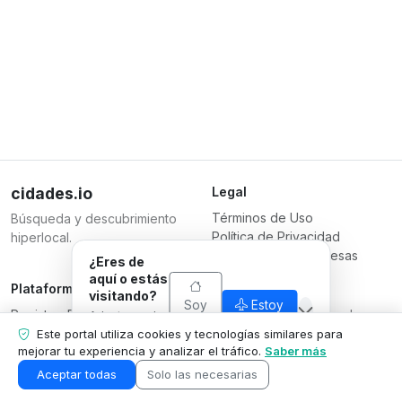
cidades.io
Legal
Términos de Uso
Búsqueda y descubrimiento
Política de Privacidad
hiperlocal.
Términos para Empresas
¿Eres de
aquí o estás
Plataforma
Responsable
visitando?
Soy
Estoy
Registrar Empresa
Serverplace Serviços de
Adaptamos lo
de
visitando
Planes
que
Internet
Este portal utiliza cookies y tecnologías similares para
aquí
mostramos a
mejorar tu experiencia y analizar el tráfico.
Saber más
Contáctanos
CNPJ 04.114.466/0001-79
tu situación.
Área de la Empresa
© 2026
Aceptar todas
Solo las necesarias