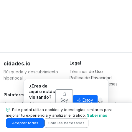
cidades.io
Legal
Términos de Uso
Búsqueda y descubrimiento
Política de Privacidad
hiperlocal.
Términos para Empresas
¿Eres de
aquí o estás
Plataforma
Responsable
visitando?
Soy
Estoy
Registrar Empresa
Serverplace Serviços de
Adaptamos lo
de
visitando
Planes
que
Internet
Este portal utiliza cookies y tecnologías similares para
aquí
mostramos a
mejorar tu experiencia y analizar el tráfico.
Saber más
Contáctanos
CNPJ 04.114.466/0001-79
tu situación.
Área de la Empresa
© 2026
Aceptar todas
Solo las necesarias