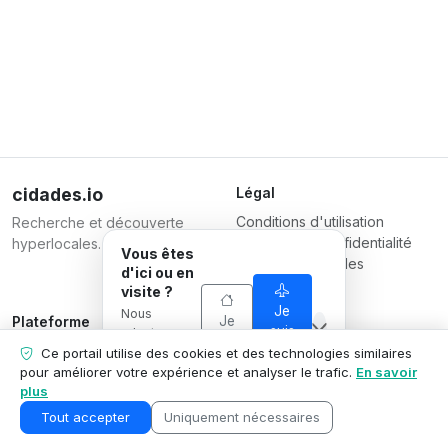
cidades.io
Légal
Conditions d'utilisation
Recherche et découverte
Politique de confidentialité
hyperlocales.
Vous êtes
Conditions pour les
d'ici ou en
entreprises
visite ?
Je
Nous
Je
Plateforme
Responsable
suis
adaptons ce
suis
Inscrire une entreprise
Serverplace Serviços de
en
que nous
Ce portail utilise des cookies et des technologies similaires
d'ici
visite
Forfaits
montrons à
Internet
pour améliorer votre expérience et analyser le trafic.
En savoir
votre
plus
Contactez-nous
CNPJ 04.114.466/0001-79
situation.
Espace entreprise
© 2026
Tout accepter
Uniquement nécessaires