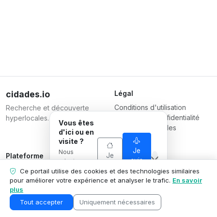
cidades.io
Légal
Conditions d'utilisation
Recherche et découverte
Politique de confidentialité
hyperlocales.
Vous êtes
Conditions pour les
d'ici ou en
entreprises
visite ?
Je
Nous
Je
Plateforme
Responsable
suis
adaptons ce
suis
Inscrire une entreprise
Serverplace Serviços de
en
que nous
Ce portail utilise des cookies et des technologies similaires
d'ici
visite
Forfaits
montrons à
Internet
pour améliorer votre expérience et analyser le trafic.
En savoir
votre
plus
Contactez-nous
CNPJ 04.114.466/0001-79
situation.
Espace entreprise
© 2026
Tout accepter
Uniquement nécessaires