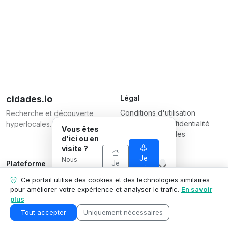
cidades.io
Légal
Conditions d'utilisation
Recherche et découverte
Politique de confidentialité
hyperlocales.
Vous êtes
Conditions pour les
d'ici ou en
entreprises
visite ?
Je
Nous
Je
Plateforme
Responsable
suis
adaptons ce
suis
Inscrire une entreprise
Serverplace Serviços de
en
que nous
Ce portail utilise des cookies et des technologies similaires
d'ici
visite
Forfaits
montrons à
Internet
pour améliorer votre expérience et analyser le trafic.
En savoir
votre
plus
Contactez-nous
CNPJ 04.114.466/0001-79
situation.
Espace entreprise
© 2026
Tout accepter
Uniquement nécessaires