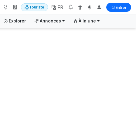
FR
Touriste
Entrer
Explorer
Annonces
À la une