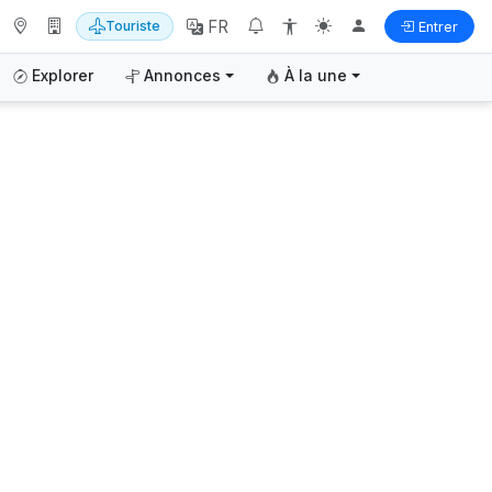
FR
Touriste
Entrer
Explorer
Annonces
À la une