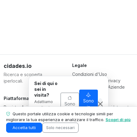
cidades.io
Legale
Condizioni d'Uso
Ricerca e scoperta
Informativa sulla Privacy
iperlocali.
Sei di qui o
Condizioni per le Aziende
sei in
visita?
Piattaforma
Responsabile
Sono
Adattiamo
Sono
Registra Azienda
Serverplace Servizi Internet
in
quello che
di qui
visita
Piani
mostriamo
CNPJ 04.114.466/0001-79
Questo portale utilizza cookie e tecnologie simili per
alla tua
migliorare la tua esperienza e analizzare il traffico.
Scopri di più
Contattaci
© 2026
situazione.
Area Azienda
Accetta tutti
Solo necessari