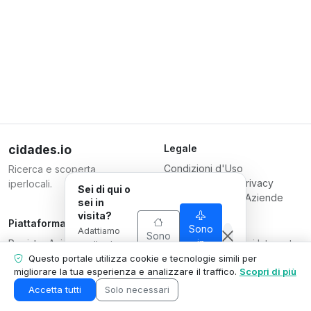
cidades.io
Legale
Condizioni d'Uso
Ricerca e scoperta
Informativa sulla Privacy
iperlocali.
Sei di qui o
Condizioni per le Aziende
sei in
visita?
Piattaforma
Responsabile
Sono
Adattiamo
Sono
Registra Azienda
Serverplace Servizi Internet
in
quello che
di qui
visita
Piani
mostriamo
CNPJ 04.114.466/0001-79
Questo portale utilizza cookie e tecnologie simili per
alla tua
migliorare la tua esperienza e analizzare il traffico.
Scopri di più
Contattaci
© 2026
situazione.
Area Azienda
Accetta tutti
Solo necessari