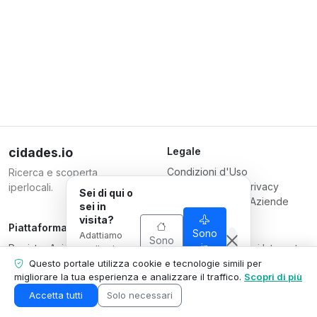
cidades.io
Legale
Condizioni d'Uso
Ricerca e scoperta
Informativa sulla Privacy
iperlocali.
Sei di qui o
Condizioni per le Aziende
sei in
visita?
Piattaforma
Responsabile
Sono
Adattiamo
Sono
Registra Azienda
Serverplace Servizi Internet
in
quello che
di qui
visita
Piani
mostriamo
CNPJ 04.114.466/0001-79
Questo portale utilizza cookie e tecnologie simili per
alla tua
migliorare la tua esperienza e analizzare il traffico.
Scopri di più
Contattaci
© 2026
situazione.
Area Azienda
Accetta tutti
Solo necessari