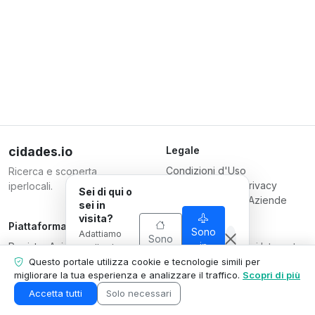
cidades.io
Legale
Condizioni d'Uso
Ricerca e scoperta
Informativa sulla Privacy
iperlocali.
Sei di qui o
Condizioni per le Aziende
sei in
visita?
Piattaforma
Responsabile
Sono
Adattiamo
Sono
Registra Azienda
Serverplace Servizi Internet
in
quello che
di qui
visita
Piani
mostriamo
CNPJ 04.114.466/0001-79
Questo portale utilizza cookie e tecnologie simili per
alla tua
migliorare la tua esperienza e analizzare il traffico.
Scopri di più
Contattaci
© 2026
situazione.
Area Azienda
Accetta tutti
Solo necessari