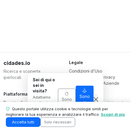
cidades.io
Legale
Condizioni d'Uso
Ricerca e scoperta
Informativa sulla Privacy
iperlocali.
Sei di qui o
Condizioni per le Aziende
sei in
visita?
Piattaforma
Responsabile
Sono
Adattiamo
Sono
Registra Azienda
Serverplace Servizi Internet
in
quello che
di qui
visita
Piani
mostriamo
CNPJ 04.114.466/0001-79
Questo portale utilizza cookie e tecnologie simili per
alla tua
migliorare la tua esperienza e analizzare il traffico.
Scopri di più
Contattaci
© 2026
situazione.
Area Azienda
Accetta tutti
Solo necessari