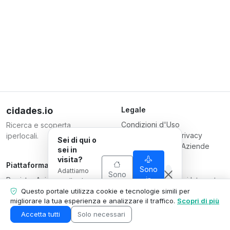
cidades.io
Legale
Condizioni d'Uso
Ricerca e scoperta
Informativa sulla Privacy
iperlocali.
Sei di qui o
Condizioni per le Aziende
sei in
visita?
Piattaforma
Responsabile
Sono
Adattiamo
Sono
Registra Azienda
Serverplace Servizi Internet
in
quello che
di qui
visita
Piani
mostriamo
CNPJ 04.114.466/0001-79
Questo portale utilizza cookie e tecnologie simili per
alla tua
migliorare la tua esperienza e analizzare il traffico.
Scopri di più
Contattaci
© 2026
situazione.
Area Azienda
Accetta tutti
Solo necessari