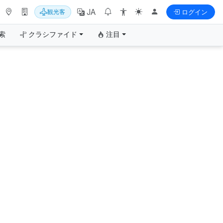
JA
観光客
ログイン
索
クラシファイド
注目