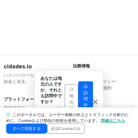
cidades.io
法務情報
利用規約
ハイパーローカルな
あなたは地
プライバシーポリシー
検索と発見。
元の人です
事業者向け利用規約
か、それと
訪
も訪問中で
地
問
プラットフォーム
運営会社
すか？
元
中
事業者登録
Serverplace インターネットサ
で
あなたの状況
で
す
プラン
に合わせて表
ービス
このポータルでは、ユーザー体験の向上とトラフィック分析のた
す
示内容を調整
めに、Cookieおよび類似の技術を使用しています。
詳細はこちら
お問い合わせ
CNPJ 04.114.466/0001-79
します。
事業者エリア
© 2026
すべて同意する
必須Cookieのみ