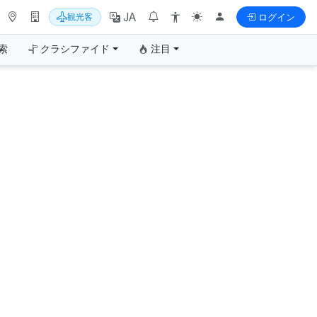
JA
観光客
ログイン
索
クラシファイド
注目