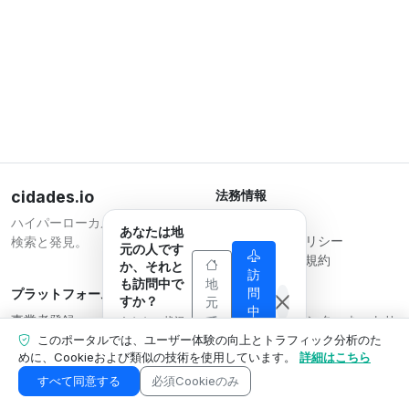
cidades.io
法務情報
利用規約
ハイパーローカルな
あなたは地
プライバシーポリシー
検索と発見。
元の人です
事業者向け利用規約
か、それと
訪
も訪問中で
地
問
プラットフォーム
運営会社
すか？
元
中
事業者登録
Serverplace インターネットサ
で
あなたの状況
で
す
プラン
に合わせて表
ービス
このポータルでは、ユーザー体験の向上とトラフィック分析のた
す
示内容を調整
めに、Cookieおよび類似の技術を使用しています。
詳細はこちら
お問い合わせ
CNPJ 04.114.466/0001-79
します。
事業者エリア
© 2026
すべて同意する
必須Cookieのみ