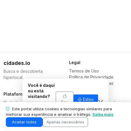
cidades.io
Legal
Termos de Uso
Busca e descoberta
Política de Privacidade
hiperlocal.
Termos para Empresas
Você é daqui
ou está
Plataforma
Responsável
visitando?
Estou
Sou
Cadastrar Empresa
Serverplace Serviços de
Adaptamos o
visitando
daqui
Planos
que mostramos
Internet
Este portal utiliza cookies e tecnologias similares para
pra sua
melhorar sua experiência e analisar o tráfego.
Saiba mais
Contate-nos
CNPJ 04.114.466/0001-79
situação.
Área da Empresa
© 2026
Aceitar todos
Apenas necessários