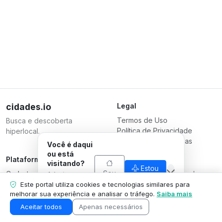
cidades.io
Legal
Termos de Uso
Busca e descoberta
Política de Privacidade
hiperlocal.
Termos para Empresas
Você é daqui
ou está
Plataforma
Responsável
visitando?
Estou
Sou
Cadastrar Empresa
Serverplace Serviços de
Adaptamos o
visitando
daqui
Planos
que mostramos
Internet
Este portal utiliza cookies e tecnologias similares para
pra sua
melhorar sua experiência e analisar o tráfego.
Saiba mais
Contate-nos
CNPJ 04.114.466/0001-79
situação.
Área da Empresa
© 2026
Aceitar todos
Apenas necessários