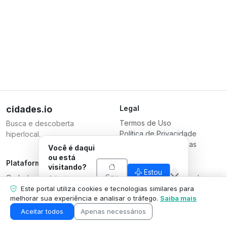
cidades.io
Legal
Termos de Uso
Busca e descoberta
Política de Privacidade
hiperlocal.
Termos para Empresas
Você é daqui
ou está
Plataforma
Responsável
visitando?
Estou
Sou
Cadastrar Empresa
Serverplace Serviços de
Adaptamos o
visitando
daqui
Planos
que mostramos
Internet
Este portal utiliza cookies e tecnologias similares para
pra sua
melhorar sua experiência e analisar o tráfego.
Saiba mais
Contate-nos
CNPJ 04.114.466/0001-79
situação.
Área da Empresa
© 2026
Aceitar todos
Apenas necessários