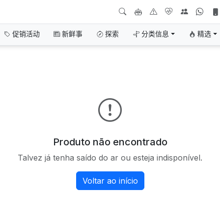
促销活动
新鲜事
探索
分类信息
精选
Produto não encontrado
Talvez já tenha saído do ar ou esteja indisponível.
Voltar ao início