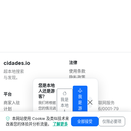
cidades.io
法律
使用条款
超本地搜索
隐私政策
与发现。
商家条款
您是本地
人还是游
平台
运营方
客？
我
我是
是
商家入驻
Serverplace 互联网服务
我们将根据
本地
游
计划
您的情况调
CNPJ 04.114.466/0001-79
人
客
整显示内
联系我们
© 2026
本网站使用 Cookie 及类似技术来
容。
商家专区
全部接受
仅限必要项
改善您的体验并分析流量。
了解更多