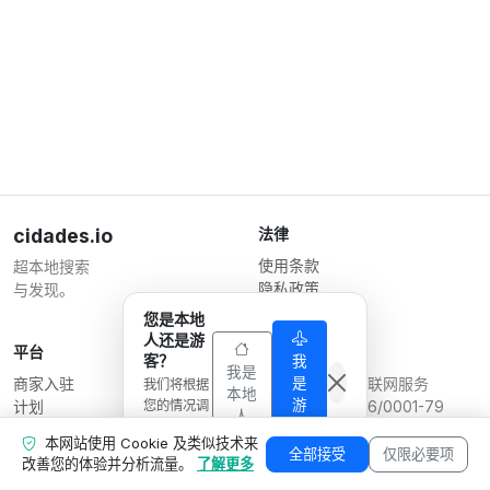
cidades.io
法律
使用条款
超本地搜索
隐私政策
与发现。
商家条款
您是本地
人还是游
平台
运营方
客？
我
我是
是
商家入驻
Serverplace 互联网服务
我们将根据
本地
游
计划
您的情况调
CNPJ 04.114.466/0001-79
人
客
整显示内
联系我们
© 2026
本网站使用 Cookie 及类似技术来
容。
商家专区
全部接受
仅限必要项
改善您的体验并分析流量。
了解更多