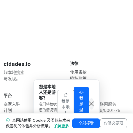
cidades.io
法律
使用条款
超本地搜索
隐私政策
与发现。
商家条款
您是本地
人还是游
平台
运营方
客？
我
我是
是
商家入驻
Serverplace 互联网服务
我们将根据
本地
游
计划
您的情况调
CNPJ 04.114.466/0001-79
人
客
整显示内
联系我们
© 2026
本网站使用 Cookie 及类似技术来
容。
商家专区
全部接受
仅限必要项
改善您的体验并分析流量。
了解更多