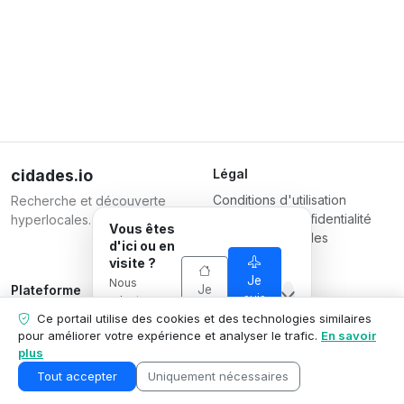
cidades.io
Légal
Conditions d'utilisation
Recherche et découverte
Politique de confidentialité
hyperlocales.
Vous êtes
Conditions pour les
d'ici ou en
entreprises
visite ?
Je
Nous
Je
Plateforme
Responsable
suis
adaptons ce
suis
Inscrire une entreprise
Serverplace Serviços de
en
que nous
Ce portail utilise des cookies et des technologies similaires
d'ici
visite
Forfaits
montrons à
Internet
pour améliorer votre expérience et analyser le trafic.
En savoir
votre
plus
Contactez-nous
CNPJ 04.114.466/0001-79
situation.
Espace entreprise
© 2026
Tout accepter
Uniquement nécessaires