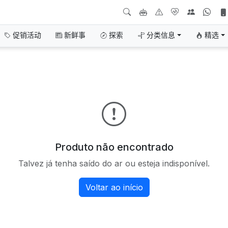
促销活动
新鲜事
探索
分类信息
精选
Produto não encontrado
Talvez já tenha saído do ar ou esteja indisponível.
Voltar ao início