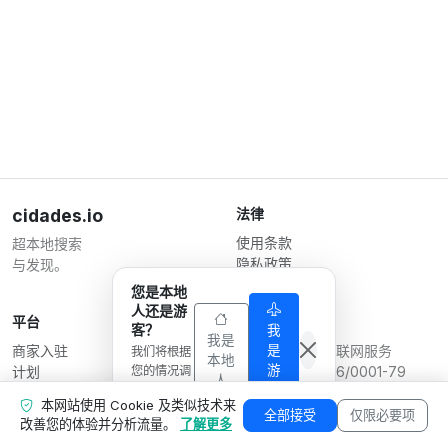
cidades.io
法律
使用条款
超本地搜索
隐私政策
与发现。
商家条款
您是本地
人还是游
平台
运营方
客？
我
我是
是
商家入驻
Serverplace 互联网服务
我们将根据
本地
游
计划
您的情况调
CNPJ 04.114.466/0001-79
人
客
整显示内
联系我们
© 2026
本网站使用 Cookie 及类似技术来
容。
商家专区
全部接受
仅限必要项
改善您的体验并分析流量。
了解更多