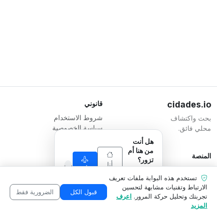
cidades.io
قانوني
شروط الاستخدام
بحث واكتشاف
سياسة الخصوصية
محلي فائق.
شروط الشركات
هل أنت
من هنا أم
المنصة
المسؤول
تزور؟
أنا
أنا
تسجيل شركة
Serverplace Serviços de
نحن نكيف ما
من
تستخدم هذه البوابة ملفات تعريف
أزور
الخطط
نعرضه
Internet
هنا
الارتباط وتقنيات مشابهة لتحسين
ليناسب
اتصل بنا
CNPJ 04.114.466/0001-79
قبول الكل
الضرورية فقط
تجربتك وتحليل حركة المرور.
اعرف
وضعك.
منطقة الشركة
© 2026
المزيد