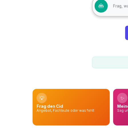
💡
✨
Frag den Cid
Mein
Angebot, Fachleute oder was fehlt
Sag un