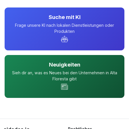
Suche mit KI
Frage unsere KI nach lokalen Dienstleistungen oder
Produkten
Neuigkeiten
Sieh dir an, was es Neues bei den Unternehmen in Alta
Floresta gibt
Rechtliches