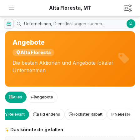
Alta Floresta, MT
Angebote
Alta Floresta
Die besten Aktionen und Angebote lokaler
Unternehmen
Alles
Angebote
Relevant
Bald endend
Höchster Rabatt
Neueste
Das könnte dir gefallen