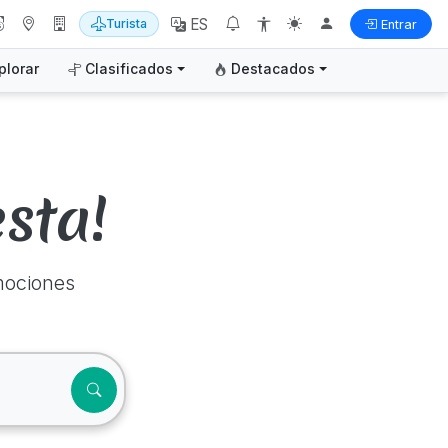
ES
Turista
Entrar
plorar
Clasificados
Destacados
sta!
mociones