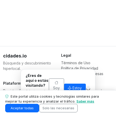
cidades.io
Legal
Términos de Uso
Búsqueda y descubrimiento
Política de Privacidad
hiperlocal.
Términos para Empresas
¿Eres de
aquí o estás
Plataforma
Responsable
visitando?
Soy
Estoy
Registrar Empresa
Serverplace Serviços de
Adaptamos lo
de
visitando
Planes
que
Internet
Este portal utiliza cookies y tecnologías similares para
aquí
mostramos a
mejorar tu experiencia y analizar el tráfico.
Saber más
Contáctanos
CNPJ 04.114.466/0001-79
tu situación.
Área de la Empresa
© 2026
Aceptar todas
Solo las necesarias