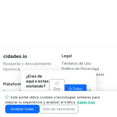
cidades.io
Legal
Términos de Uso
Búsqueda y descubrimiento
Política de Privacidad
hiperlocal.
Términos para Empresas
¿Eres de
aquí o estás
Plataforma
Responsable
visitando?
Soy
Estoy
Registrar Empresa
Serverplace Serviços de
Adaptamos lo
de
visitando
Planes
que
Internet
Este portal utiliza cookies y tecnologías similares para
aquí
mostramos a
mejorar tu experiencia y analizar el tráfico.
Saber más
Contáctanos
CNPJ 04.114.466/0001-79
tu situación.
Área de la Empresa
© 2026
Aceptar todas
Solo las necesarias