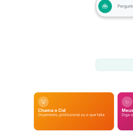
💡
✨
Chama o Cid
Meus
Orçamento, profissional ou o que falta
Diga 