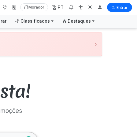
PT
Morador
Entrar
orar
Classificados
Destaques
sta!
romoções