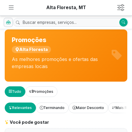
Alta Floresta, MT
Promoções
Alta Floresta
As melhores promoções e ofertas das
empresas locais
Tudo
Promoções
Relevantes
Terminando
Maior Desconto
Mais Rec
Você pode gostar