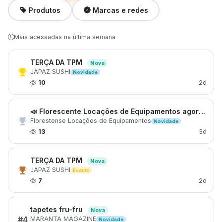
Produtos
Marcas e redes
Mais acessadas na última semana
TERÇA DA TPM
Nova
JAPAZ SUSHI
Novidade
10
2d
📣 Florescente Locações de Equipamentos agora faz parte do Cidades.io!
Florestense Locações de Equipamentos
Novidade
13
3d
TERÇA DA TPM
Nova
JAPAZ SUSHI
Evento
7
2d
tapetes fru-fru
Nova
#4
MARANTA MAGAZINE
Novidade