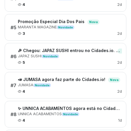
4
2d
Promoção Especial Dia Dos Pais
Nova
#5
MARANTA MAGAZINE
Novidade
3
2d
🎉 Chegou: JAPAZ SUSHI entrou no Cidades.io.
Nova
#6
JAPAZ SUSHI
Novidade
5
2d
📣 JUMASA agora faz parte do Cidades.io!
Nova
#7
JUMASA
Novidade
4
2d
✨ UNNICA ACABAMENTOS agora está no Cidades.io!
#8
UNNICA ACABAMENTOS
Novidade
4
1d