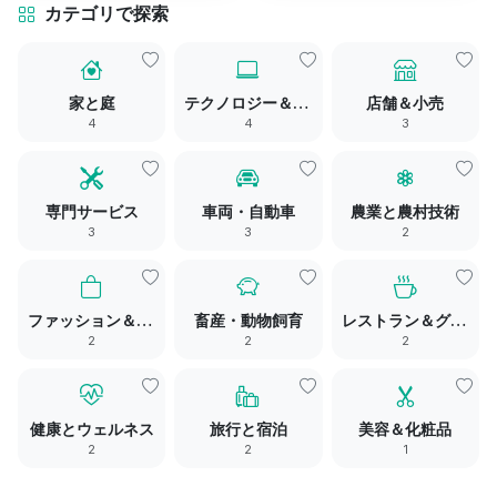
カテゴリで探索
家と庭
テクノロジー＆デジタル
店舗＆小売
4
4
3
専門サービス
車両・自動車
農業と農村技術
3
3
2
ファッション＆アパレル
畜産・動物飼育
レストラン＆グルメ
2
2
2
健康とウェルネス
旅行と宿泊
美容＆化粧品
2
2
1