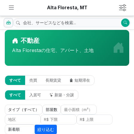
Alta Floresta, MT
不動産
Alta Florestaの住宅、アパート、土地
すべて
売買
長期賃貸
短期滞在
すべて
入居可
新築・分譲
絞り込む