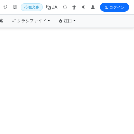
JA
観光客
ログイン
索
クラシファイド
注目