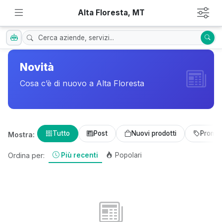
Alta Floresta, MT
Novità
Cosa c’è di nuovo a Alta Floresta
Tutto
Post
Nuovi prodotti
Promoz
Mostra:
Più recenti
Popolari
Ordina per: