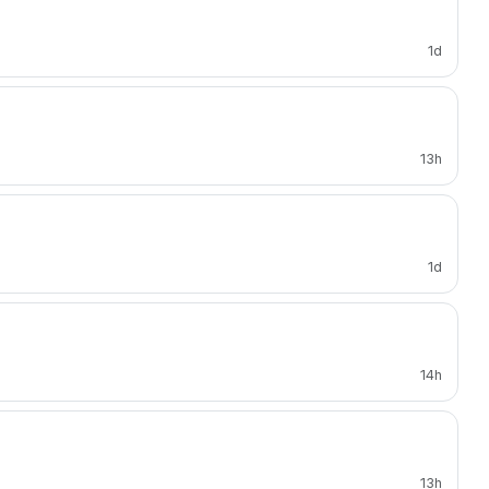
1d
13h
1d
14h
13h