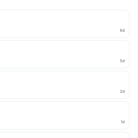
6d
5d
2d
1d