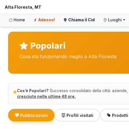
Alta Floresta, MT
Home
Adesso!
Chiama il Cid
Luoghi
Popolari
Cosa sta funzionando meglio a Alta Floresta
Cos’è Popolari?
Successo consolidato della città: aziende, p
cresciuto nelle ultime 48 ore.
Pubblicazioni
Profili visitati
Prodotti