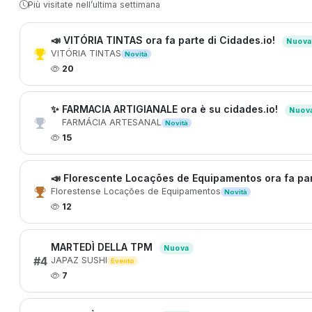
Più visitate nell’ultima settimana
📣 VITÓRIA TINTAS ora fa parte di Cidades.io!
Nuova
VITÓRIA TINTAS
Novità
20
✨ FARMACIA ARTIGIANALE ora è su cidades.io!
Nuov
FARMÁCIA ARTESANAL
Novità
15
📣 Florescente Locações de Equipamentos ora fa par
Florestense Locações de Equipamentos
Novità
12
MARTEDÌ DELLA TPM
Nuova
#4
JAPAZ SUSHI
Evento
7